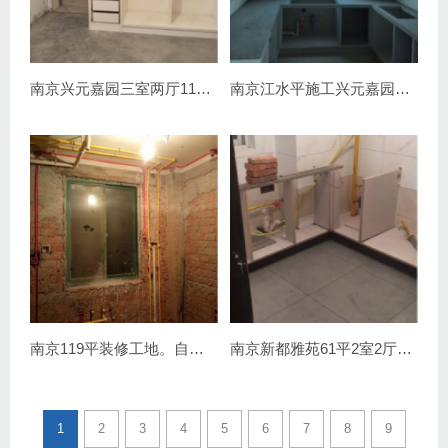
南京兴元嘉园三室两厅119平装修工地实拍
南京江水平施工兴元嘉园三室两厅瓦工装修完毕
南京119平装修工地。自己设计自由风家装日记。
南京新都雅苑61平2室2厅装修工地直播
1
2
3
4
5
6
7
8
9