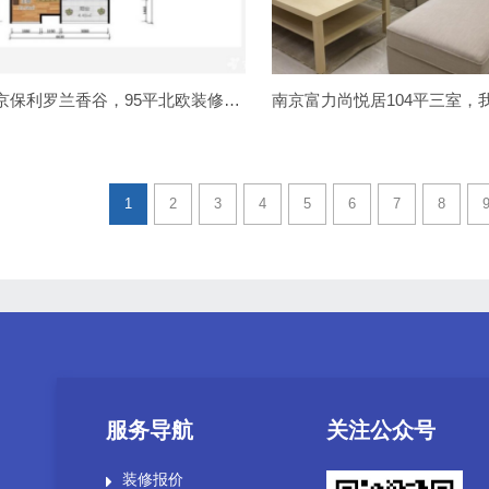
南京保利罗兰香谷，95平北欧装修风格，清新实用之家
1
2
3
4
5
6
7
8
服务导航
关注公众号
装修报价