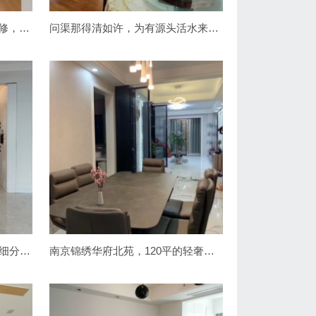
南京弘阳时光里75平小户型装修，简约实用为主
问渠那得清如许，为有源头活水来—记南京江水平装修队
南京90新家装修，花费15万精细分配预算！简约清新北欧风
南京锦绣华府北苑，120平的轻奢主义风，室内装修毕业照