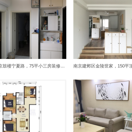
南京鼓楼宁夏路，75平小三房装修毕业照，简约实用以居家舒适为主