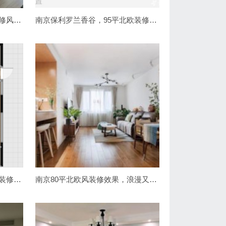
南京金浦御龙湾，88平北欧装修风格案例，90后小夫妻俩的温馨小家
南京保利罗兰香谷，95平北欧装修风格，清新实用之家
南京金浦御龙湾，88平北欧风装修案例，自己设计师的小家！
南京80平北欧风装修效果，浪漫又温馨，性价比一百分