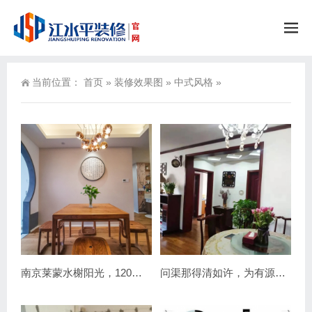
当前位置：
首页
»
装修效果图
»
中式风格
»
南京莱蒙水榭阳光，120平新中式装修毕业照分享
问渠那得清如许，为有源头活水来—记南京江水平装修队