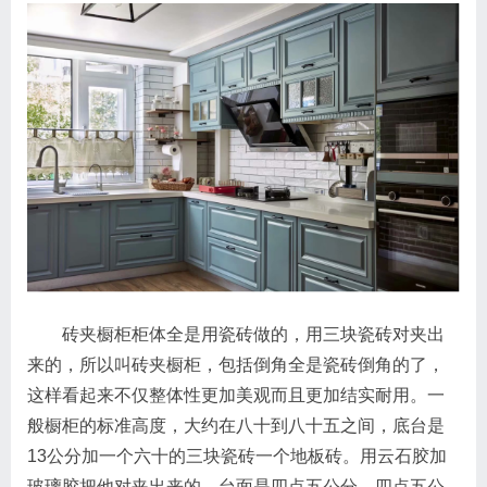
砖夹橱柜柜体全是用瓷砖做的，用三块瓷砖对夹出
来的，所以叫砖夹橱柜，包括倒角全是瓷砖倒角的了，
这样看起来不仅整体性更加美观而且更加结实耐用。一
般橱柜的标准高度，大约在八十到八十五之间，底台是
13公分加一个六十的三块瓷砖一个地板砖。用云石胶加
玻璃胶把他对夹出来的，台面是四点五公分，四点五公