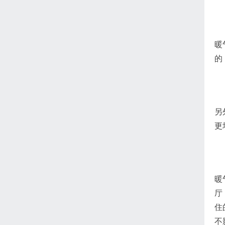
暖
的
另
更
暖
厅
住
不