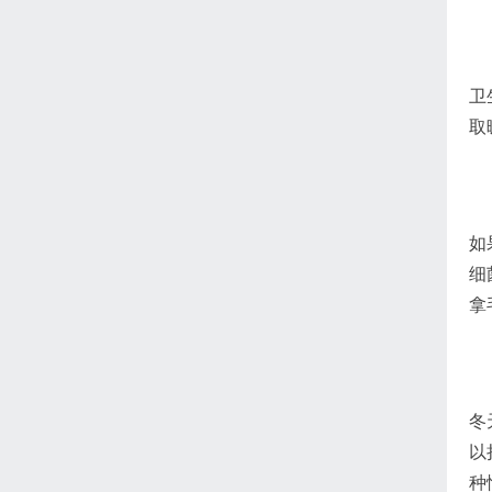
卫
取
如
细
拿
冬
以
种