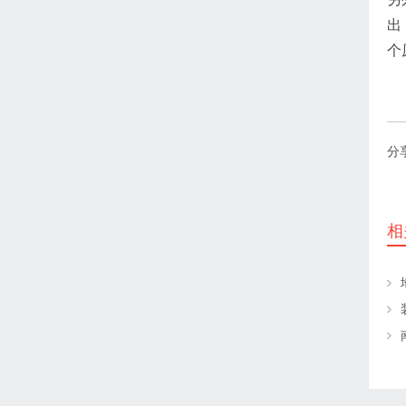
出
个
分
相