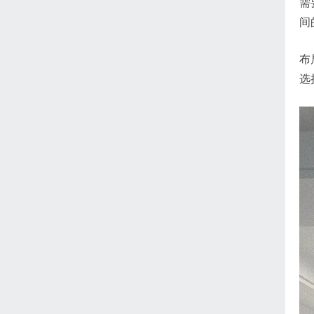
需
间
布
选