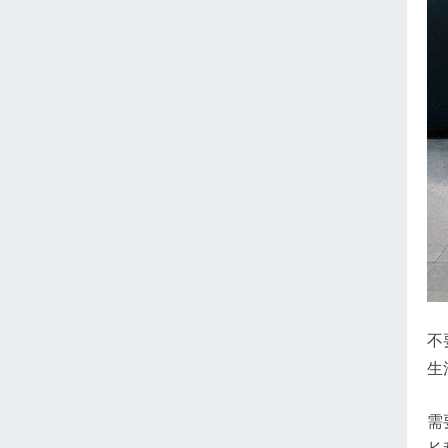
不
生
需