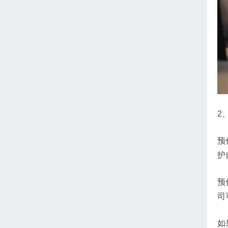
2
预
护
预
司
如