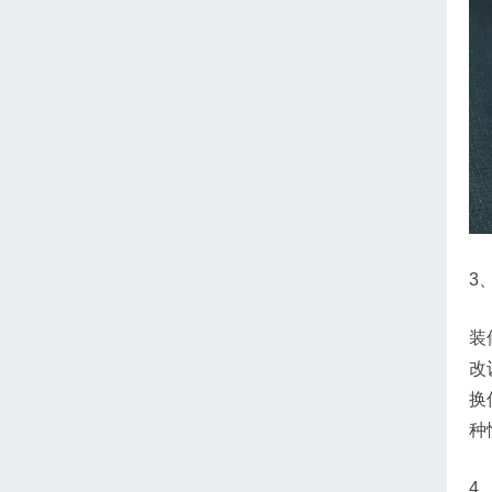
3
装
改
换
种
4