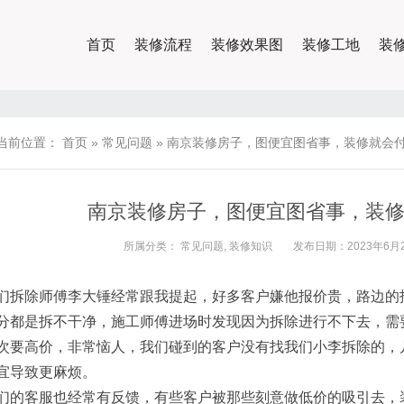
首页
装修流程
装修效果图
装修工地
装
当前位置：
首页
»
常见问题
»
南京装修房子，图便宜图省事，装修就会
南京装修房子，图便宜图省事，装
所属分类：
常见问题
,
装修知识
发布日期：2023年6月2
们拆除师傅李大锤经常跟我提起，好多客户嫌他报价贵，路边的
分都是拆不干净，施工师傅进场时发现因为拆除进行不下去，需
次要高价，非常恼人，我们碰到的客户没有找我们小李拆除的，
宜导致更麻烦。
们的客服也经常有反馈，有些客户被那些刻意做低价的吸引去，