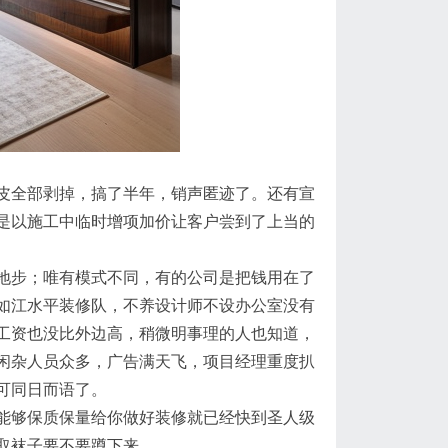
皮全部剥掉，搞了半年，销声匿迹了。还有宣
是以施工中临时增项加价让客户尝到了上当的
地步；唯有模式不同，有的公司是把钱用在了
如江水平装修队，不养设计师不设办公室没有
工资也没比外边高，稍微明事理的人也知道，
闲杂人员众多，广告满天飞，项目经理重度扒
可同日而语了。
能够保质保量给你做好装修就已经快到圣人级
取袜子要不要蹲下来。