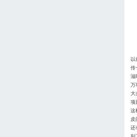
以
传
滋
万
大
项
这
皮
还
别