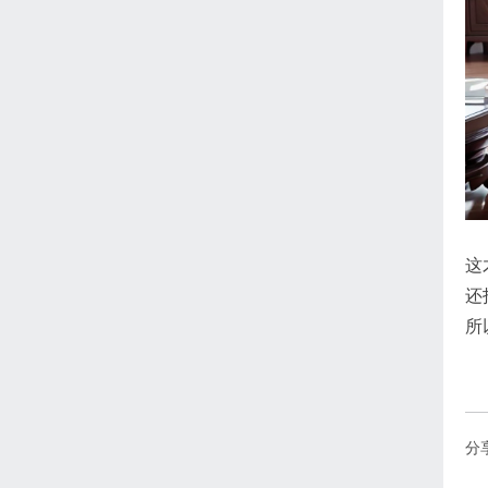
这
还
所
分