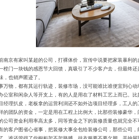
前南京有家叫某超的公司，打裸体价，宣传中说要把家装暴利的
一樘门一块钱的感恩节大回馈，真吸引了不少客户去，但最终还
味，也销声匿迹了。
事万物，都有其运行轨迹，装修市场，没可能谁比谁便宜到心动
办公室和闲杂人等开支上，有的人是用在了材料工艺上而已。比
目经理扒皮，老板拿的运营利润还不如外边项目经理多，工人的
样的团队的资金，一定是用在工程上比例大，比那些装修豪华，
的公司资金利用率高太多，同等资金之下的装修质量也就完全不
有的客户图省心省事，把装修大事全包给装修公司，那些公司，
了，谁还管得了你橱柜架不架胳膊，挂衣服要不要欠脚，开抽屉