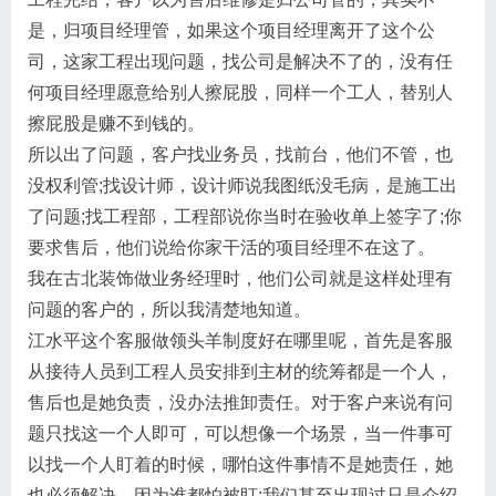
是，归项目经理管，如果这个项目经理离开了这个公
司，​这家​工程出现问题，找公司是解决不了的，没有任
何项目经理愿意给别人擦屁股，同样一个工人，替别人
擦屁股是赚不到钱的。
所以出了问题，客户找业务员，找前台，他们不管，也
没权利管;找设计师，设计师说我图纸没毛病，是施工出
了问题;找工程部，工程部说你当时在验收单上签字了;你
要求售后，他们说给你家干活的项目经理不在这了。
我在古北装饰做业务经理时，他们公司就是这样处理有
问题的客户的，所以我清楚地知道。
江水平这个客服做领头羊制度好在哪里呢，首先是客服
从接待人员到工程人员安排到主材的统筹都是一个人，
售后也是她负责，没办法推卸责任。对于客户来说有问
题只找这一个人即可，可以想像一个场景，当一件事可
以找一个人盯着的时候，哪怕这件事情不是她责任，她
也必须解决，因为谁都怕被盯;我们甚至出现过只是介绍