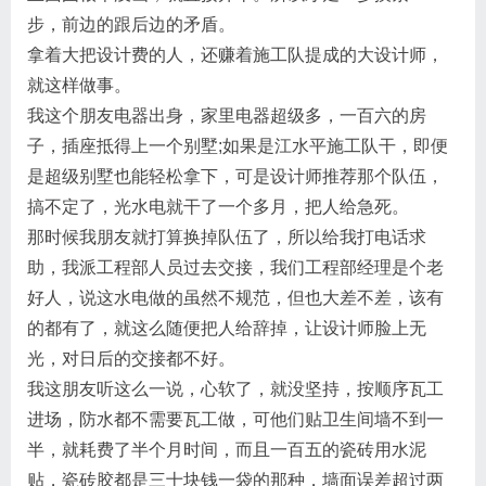
步，前边的跟后边的矛盾。
拿着大把设计费的人，还赚着施工队提成的大设计师，
就这样做事。
我这个朋友电器出身，家里电器超级多，一百六的房
子，插座抵得上一个别墅;如果是江水平施工队干，即便
是超级别墅也能轻松拿下，可是设计师推荐那个队伍，
搞不定了，光水电就干了一个多月，把人给急死。
那时候我朋友就打算换掉队伍了，所以给我打电话求
助，我派工程部人员过去交接，我们工程部经理是个老
好人，说这水电做的虽然不规范，但也大差不差，该有
的都有了，就这么随便把人给辞掉，让设计师脸上无
光，对日后的交接都不好。
我这朋友听这么一说，心软了，就没坚持，按顺序瓦工
进场，防水都不需要瓦工做，可他们贴卫生间墙不到一
半，就耗费了半个月时间，而且一百五的瓷砖用水泥
贴，瓷砖胶都是三十块钱一袋的那种，墙面误差超过两