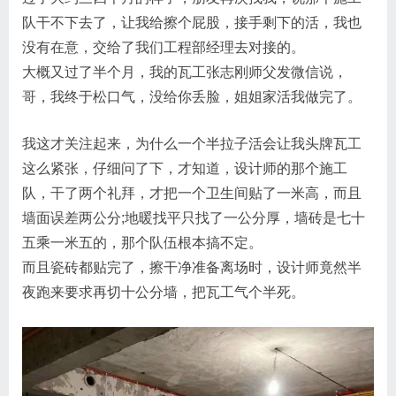
队干不下去了，让我给擦个屁股，接手剩下的活，我也
没有在意，交给了我们工程部经理去对接的。
大概又过了半个月，我的瓦工张志刚师父发微信说，
哥，我终于松口气，没给你丢脸，姐姐家活我做完了。
我这才关注起来，为什么一个半拉子活会让我头牌瓦工
这么紧张，仔细问了下，才知道，设计师的那个施工
队，干了两个礼拜，才把一个卫生间贴了一米高，而且
墙面误差两公分;地暖找平只找了一公分厚，墙砖是七十
五乘一米五的，那个队伍根本搞不定。
而且瓷砖都贴完了，擦干净准备离场时，设计师竟然半
夜跑来要求再切十公分墙，把瓦工气个半死。