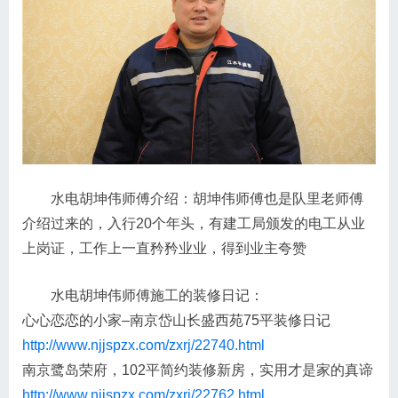
水电胡坤伟师傅介绍：胡坤伟师傅也是队里老师傅
介绍过来的，入行20个年头，有建工局颁发的电工从业
上岗证，工作上一直矜矜业业，得到业主夸赞
水电胡坤伟师傅施工的装修日记：
心心恋恋的小家–南京岱山长盛西苑75平装修日记
http://www.njjspzx.com/zxrj/22740.html
南京鹭岛荣府，102平简约装修新房，实用才是家的真谛
http://www.njjspzx.com/zxrj/22762.html