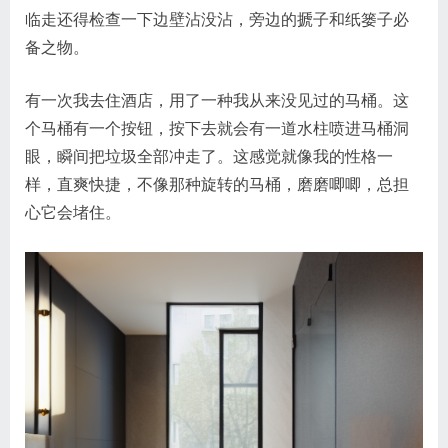
临走还得检查一下边壁沾没沾，旁边的搋子和纸篓子必
备之物。
有一次我去住酒店，用了一种我从来没见过的马桶。这
个马桶有一个按钮，按下去就会有一道水柱喷进马桶洞
眼，瞬间把垃圾全部冲走了。这感觉就像我的性格一
样，直爽快捷，不像那种旋转的马桶，磨磨唧唧，总担
心它会堵住。