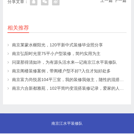
上一篇
下一篇
分享文章：
相关推荐
南京莱蒙水榭阳光，120平新中式装修毕业照分享
南京弘阳时光里75平小户型装修，简约实用为主
问渠那得清如许，为有源头活水来—记南京江水平装修队
南京阁楼装修案例，带阁楼户型不好?入住才知好处多
南京富力尚悦居104平三室，我的装修我做主，随性的混搭风格
南京六合新都雅苑，102平简约变混搭装修记录，爱家的人都是这么设计
南京江水平装修队