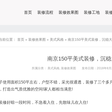
首页
装修流程
装修效果图
装修工地
装
当前位置：
首页
»
装修效果图
»
美式风格
»
南京150平美式装修，沉稳
南京150平美式装修，沉
所属分类：
美式风格
,
装修效果图
发布日期：2018年8月2
子使用面积150平左右，户型不错，采光很通透，装修了三个多
，打造出气质优雅的空间!家人都相当满意!
装修好晾一段时间，不急着入住，先散味儿在入住!