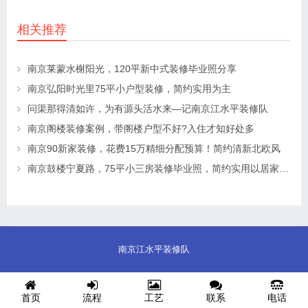
相关推荐
南京莱蒙水榭阳光，120平新中式装修毕业照分享
南京弘阳时光里75平小户型装修，简约实用为主
问渠那得清如许，为有源头活水来—记南京江水平装修队
南京阁楼装修案例，带阁楼户型不好?入住才知好处多
南京90新家装修，花费15万精细分配预算！简约清新北欧风
南京鼓楼宁夏路，75平小三房装修毕业照，简约实用以居家舒适为主
南京江水平装修队
首页
流程
工艺
联系
电话